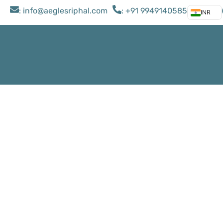
: ​info@aeglesriphal.com
: +91 9949140585
INR